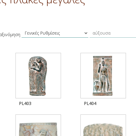
αξινόμηση
PL403
PL404