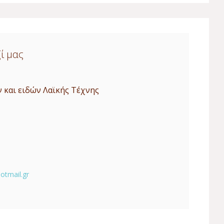
ί μας
 και ειδών Λαϊκής Τέχνης
otmail.gr