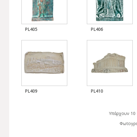
PL405
PL406
PL409
PL410
Υπάρχουν 10 
Φωτογρα