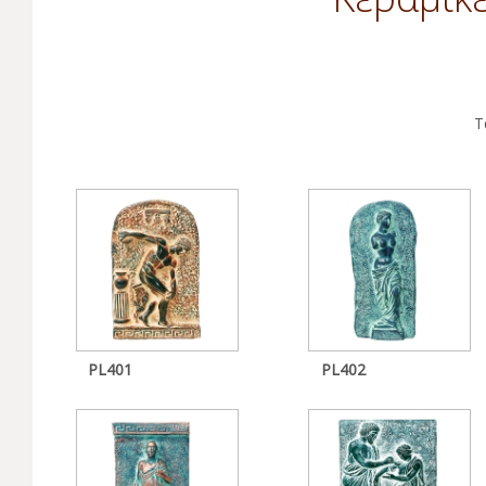
Τ
PL401
PL402