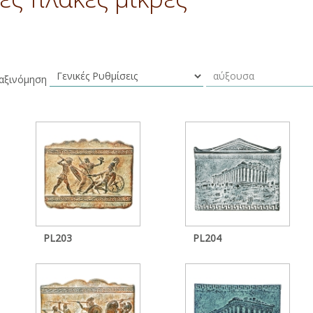
αξινόμηση
PL203
PL204