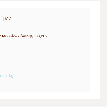
ί μας
 και ειδών Λαϊκής Τέχνης
otmail.gr