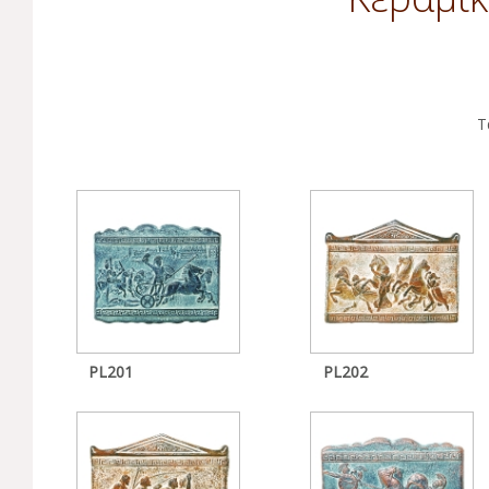
Τ
PL201
PL202