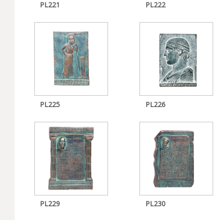
PL221
PL222
PL225
PL226
PL229
PL230